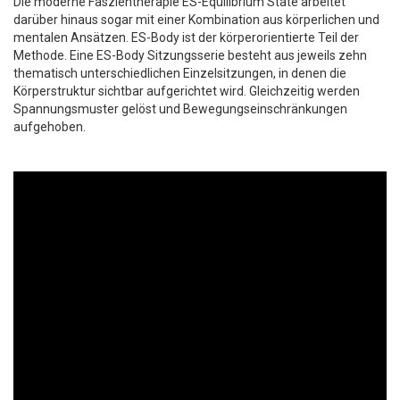
Die moderne Faszientherapie ES-Equilibrium State arbeitet
darüber hinaus sogar mit einer Kombination aus körperlichen und
mentalen Ansätzen. ES-Body ist der körperorientierte Teil der
Methode. Eine ES-Body Sitzungsserie besteht aus jeweils zehn
thematisch unterschiedlichen Einzelsitzungen, in denen die
Körperstruktur sichtbar aufgerichtet wird. Gleichzeitig werden
Spannungsmuster gelöst und Bewegungs­ein­schrän­kungen
aufgehoben.