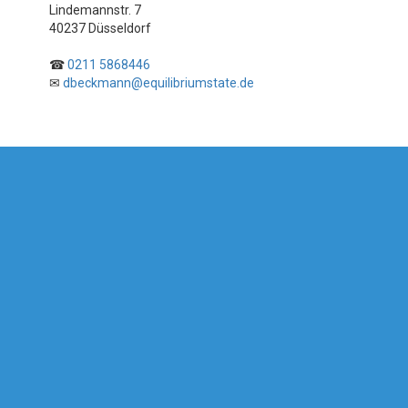
Lindemannstr. 7
40237 Düsseldorf
☎
0211 5868446
✉
dbeckmann@equilibriumstate.de