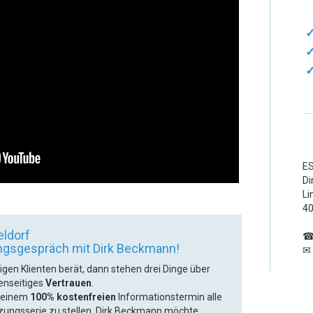
ES
Di
Li
40
eldorf
ungsgespräch mit Dirk Beckmann!
✉
gen Klienten berät, dann stehen drei Dinge über
enseitiges
Vertrauen
.
n einem
100% kostenfreien
Informationstermin alle
tzungsserie zu stellen. Dirk Beckmann möchte