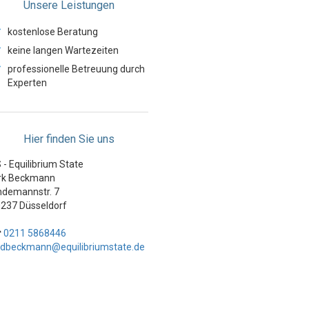
Unsere Leistungen
✓
kostenlose Beratung
✓
keine langen Wartezeiten
✓
professionelle Betreuung durch
Experten
Hier finden Sie uns
 - Equilibrium State
rk Beckmann
ndemannstr. 7
237 Düsseldorf
☎
0211 5868446
dbeckmann@equilibriumstate.de