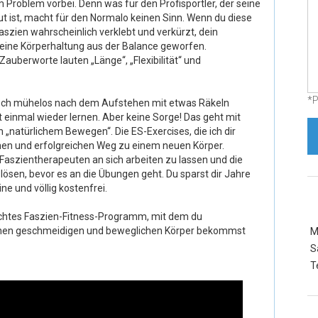
m Problem vorbei. Denn was für den Profisportler, der seine
gut ist, macht für den Normalo keinen Sinn. Wenn du diese
aszien wahrscheinlich verklebt und verkürzt, dein
ine Körperhaltung aus der Balance geworfen.
Zauberworte lauten „Länge“, „Flexibilität“ und
*P
noch mühelos nach dem Aufstehen mit etwas Räkeln
t einmal wieder lernen. Aber keine Sorge! Das geht mit
n „natürlichem Bewegen“. Die ES-Exercises, die ich dir
fachen und erfolgreichen Weg zu einem neuen Körper.
 Faszientherapeuten an sich arbeiten zu lassen und die
ösen, bevor es an die Übungen geht. Du sparst dir Jahre
ne und völlig kostenfrei.
 echtes Faszien-Fitness-Programm, mit dem du
nen geschmeidigen und beweglichen Körper bekommst
M
S
T