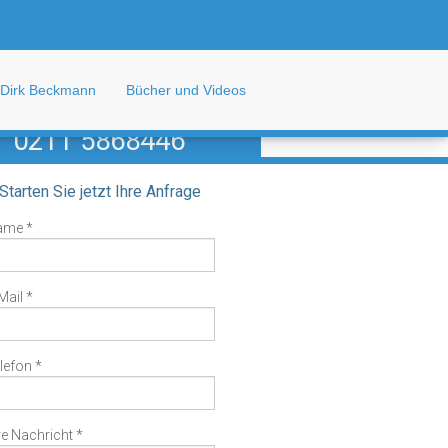
zt kostenfreien persönlichen
Infotermin sichern!
Dirk Beckmann
Bücher und Videos
Kontaktieren Sie uns!
0211 5868446
Starten Sie jetzt Ihre Anfrage
ame *
Mail *
lefon *
re Nachricht *