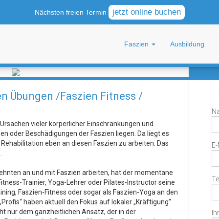
jetzt online buchen
Nächsten freien Termin
Jet
Faszien
Ausbildung
en Übungen /Faszien Fitness /
N
 Ursachen vieler körperlicher Einschränkungen und
n oder Beschädigungen der Faszien liegen. Da liegt es
 Rehabilitation eben an diesen Faszien zu arbeiten. Das
E-
.
zehnten an und mit Faszien arbeiten, hat der momentane
Te
itness-Trainier, Yoga-Lehrer oder Pilates-Instructor seine
aining, Faszien-Fitness oder sogar als Faszien-Yoga an den
„Profis“ haben aktuell den Fokus auf lokaler „Kräftigung“
cht nur dem ganzheitlichen Ansatz, der in der
Ih